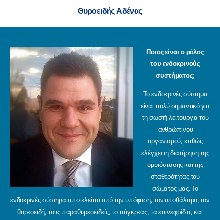
Θυροειδής Αδένας
Ποιος είναι ο ρόλος
του ενδοκρινούς
συστήματος;
Το ενδοκρινές σύστημα
είναι πολύ σημαντικό για
τη σωστή λειτουργία του
ανθρώπινου
οργανισμού, καθώς
ελέγχει τη διατήρηση της
ομοιόστασης και της
σταθερότητας του
σώματος μας. Το
ενδοκρινές σύστημα αποτελείται από την υπόφυση, τον υποθάλαμο, τον
θυρεοειδή, τους παραθυρεοειδείς, το πάγκρεας, τα επινεφρίδια, και