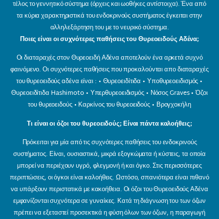
τέλος το γεννητικό σύστημα (όρχεις και ωοθήκες αντίστοιχα). Ένα από
τα κύρια χαρακτηριστικά του ενδοκρινούς συστήματος έγκειται στην
αλληλεξάρτηση του με το νευρικό σύστημα.
Ποιες είναι οι συχνότερες παθήσεις του Θυρεοειδούς Αδένα;
Οι διαταραχές στον Θυρεοειδή Αδένα αποτελούν ένα αρκετά συχνό
φαινόμενο. Οι συχνότερες παθήσεις που προκαλούνται απο διαταραχές
του θυρεοειδούς αδένα είναι : • Θυρεοειδίτιδα • Υποθυρεοειδισμός •
Θυρεοειδίτιδα Hashimoto • Υπερθυρεοειδισμός • Νόσος Graves • Όζοι
του θυρεοειδούς • Καρκίνος του θυρεοειδούς • Βρογχοκήλη
Τι είναι οι όζοι του θυρεοειδούς; Είναι πάντα καλοήθεις;
Πρόκειται για μία από τις συχνότερες παθήσεις του ενδοκρινούς
συστήματος. Είναι, ουσιαστικά, μικρά εξογκώματα ή κύστεις, τα οποία
μπορεί να περιέχουν υγρό, φλεγμονή ή και όγκο. Στις περισσότερες
περιπτώσεις, οι όγκοι είναι καλοήθεις. Ωστόσο, σπανιότερα είναι πιθανό
να υπάρξουν περιστατικά με κακοήθεια. Οι όζοι του Θυρεοειδούς Αδένα
εμφανίζονται συχνότερα σε γυναίκες. Κατά τη διάγνωση του των όζων
πρέπει να εξεταστεί προσεκτικά η φύση όλων των όζων, η παραγωγή