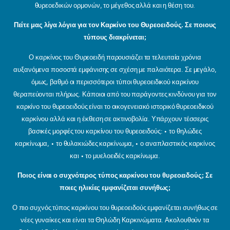
θυρεοεδικών ορμονών, το μέγεθος αλλά και η θέση του.
Πείτε μας λίγα λόγια για τον Καρκίνο του Θυρεοειδούς. Σε ποιους
τύπους διακρίνεται;
Ο καρκίνος του Θυρεοειδή παρουσιάζει τα τελευταία χρόνια
αυξανόμενα ποσοστά εμφάνισης σε σχέση με παλαιότερα. Σε μεγάλο,
όμως, βαθμό οι περισσότεροι τύποι θυρεοειδικού καρκίνου
θεραπεύονται πλήρως. Κάποιοι από του παράγοντες κινδύνου για τον
καρκίνο του θυρεοειδούς είναι το οικογενειακό ιστορικό θυρεοειδικού
καρκίνου αλλά και η έκθεση σε ακτινοβολία. Υπάρχουν τέσσερις
βασικές μορφές του καρκίνου του θυρεοειδούς: • το θηλώδες
καρκίνωμα, • το θυλακιώδες καρκίνωμα, • ο αναπλαστικός καρκίνος
και • το μυελοειδές καρκίνωμα.
Ποιος είναι ο συχνότερος τύπος καρκίνου του θυρεοειδούς; Σε
ποιες ηλικίες εμφανίζεται συνήθως;
Ο πιο συχνός τύπος καρκίνου του θυρεοειδούς εμφανίζεται συνήθως σε
νέες γυναίκες και είναι τα Θηλώδη Καρκινώματα. Ακολουθούν τα