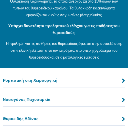
Θυλακιώδη Καρκινώματα, τα οποία ανέρχονται στο 15% όλων των
τυπων του θυρεοειδικού καρκίνου. Τα θυλακιώδη καρκινώματα
εμφανίζονται κυρίως σε γυναίκες μέσης ηλικίας
Υπάρχει δυνατότητα προληπτικού ελέγχου για τις παθήσεις του
θυρεοειδούς;
Η πρόληψη για τις παθήσεις του θυρεοειδούς έγκειται στην αυτοεξέταση,
στην κλινική εξέταση από τον ιατρό μας, στο υπερηχογράφημα του
θυρεοειδούς και σε αιματολογικές εξετάσεις
Ρομποτική στη Χειρουργική
Νοσογόνος Παχυσαρκία
Θυροειδής Αδένας