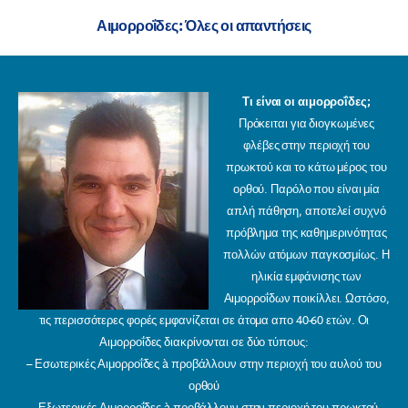
Αιμορροΐδες: Όλες οι απαντήσεις
Τι είναι οι αιμορροΐδες;
Πρόκειται για διογκωμένες
φλέβες στην περιοχή του
πρωκτού και το κάτω μέρος του
ορθού. Παρόλο που είναι μία
απλή πάθηση, αποτελεί συχνό
πρόβλημα της καθημερινότητας
πολλών ατόμων παγκοσμίως. Η
ηλικία εμφάνισης των
Αιμορροΐδων ποικίλλει. Ωστόσο,
τις περισσότερες φορές εμφανίζεται σε άτομα απο 40-60 ετών. Οι
Αιμορροΐδες διακρίνονται σε δύο τύπους:
– Εσωτερικές Αιμορροΐδες à προβάλλουν στην περιοχή του αυλού του
ορθού