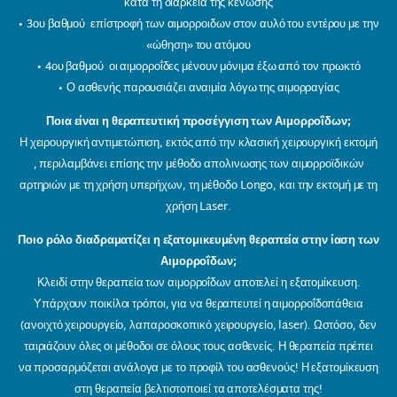
κατά τη διάρκεια της κένωσης
• 3ου βαθμού επίστροφή των αιμορροιδων στον αυλό του εντέρου με την
«ώθηση» του ατόμου
• 4ου βαθμού οι αιμορροΐδες μένουν μόνιμα έξω από τον πρωκτό
• Ο ασθενής παρουσιάζει αναιμία λόγω της αιμορραγίας
Ποια είναι η θεραπευτική προσέγγιση των Αιμορροΐδων;
Η χειρουργική αντιμετώπιση, εκτός από την κλασική χειρουργική εκτομή
, περιλαμβάνει επίσης την μέθοδο απολινωσης των αιμορροϊδικών
αρτηριών με τη χρήση υπερήχων, τη μέθοδο Longo, και την εκτομή με τη
χρήση Laser.
Ποιο ρόλο διαδραματίζει η εξατομικευμένη θεραπεία στην ίαση των
Αιμορροΐδων;
Κλειδί στην θεραπεία των αιμορροΐδων αποτελεί η εξατομίκευση.
Υπάρχουν ποικίλοι τρόποι, για να θεραπευτεί η αιμορροΐδοπάθεια
(ανοιχτό χειρουργείο, λαπαροσκοπικό χειρουργείο, laser). Ωστόσο, δεν
ταιριάζουν όλες οι μέθοδοι σε όλους τους ασθενείς. Η θεραπεία πρέπει
να προσαρμόζεται ανάλογα με το προφίλ του ασθενούς! Η εξατομίκευση
στη θεραπεία βελτιστοποιεί τα αποτελέσματα της!