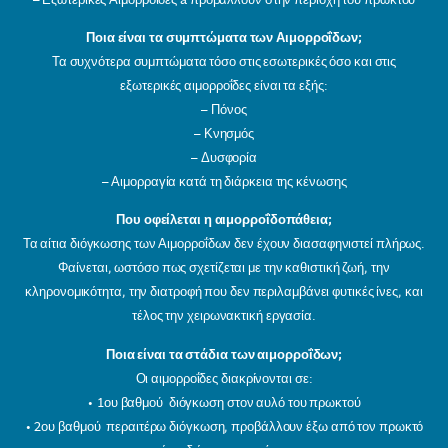
– Εξωτερικές Αιμορροΐδες à προβάλλουν στην περιοχή του πρωκτού
Ποια είναι τα συμπτώματα των Αιμορροΐδων;
Τα συχνότερα συμπτώματα τόσο στις εσωτερικές όσο και στις
εξωτερικές αιμορροΐδες είναι τα εξής:
– Πόνος
– Κνησμός
– Δυσφορία
– Αιμορραγία κατά τη διάρκεια της κένωσης
Που οφείλεται η αιμορροΐδοπάθεια;
Τα αίτια διόγκωσης των Αιμορροΐδων δεν έχουν διασαφηνιστεί πλήρως.
Φαίνεται, ωστόσο πως σχετίζεται με την καθιστική ζωή, την
κληρονομικότητα, την διατροφή που δεν περιλαμβάνει φυτικές ίνες, και
τέλος την χειρωνακτική εργασία.
Ποια είναι τα στάδια των αιμορροΐδων;
Οι αιμορροΐδες διακρίνονται σε:
• 1ου βαθμού διόγκωση στον αυλό του πρωκτού
• 2ου βαθμού περαιτέρω διόγκωση, προβάλλουν έξω από τον πρωκτό